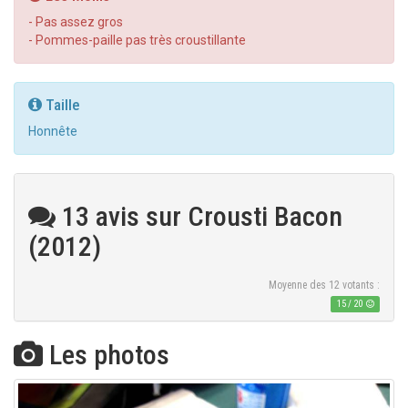
- Pas assez gros
- Pommes-paille pas très croustillante
Taille
Honnête
13 avis sur Crousti Bacon
(2012)
Moyenne des
12
votants :
15
/
20
Les photos