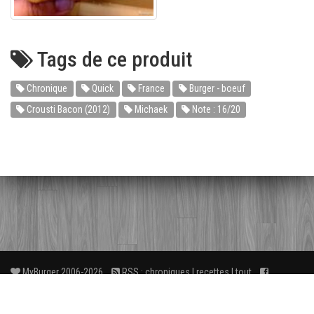
Tags de ce produit
Chronique
Quick
France
Burger - boeuf
Crousti Bacon (2012)
Michaek
Note : 16/20
MyBurger 2006-2026
RSS :
chroniques
|
recettes
|
tout
Facebook
3
FAQ
À propos
Liens
Contact
wé