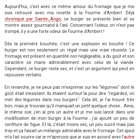
Aujourd'hui, c'est avec ce même amour du fromage que je me
suis retrouvé avec ma recette à la Fourme d'Ambert. Déjà
chroniqué par Sainte_Ango
, ce burger se présente bien et se
montre assez gourmand à l'œil. Concernant l'odeur, on n'est pas
trompé, il y a une forte odeur de Fourme d'Ambert !
Dès la première bouchée, c'est une explosion en bouche ! Ce
burger est non seulement un régal mais une vraie réussite. Le
fromage est présent en quantité non négligeable, a du goût et son
caractère se marie admirablement avec celui de la viande.
Cependant, ce burger reste sec, et c'est un argument qui peut en
repousser certains.
En revanche, je ne peux pas m'exprimer sur les "légumes" dont le
goût était inexistant. Ils étaient surtout là pour dire "regardez, on
met des légumes dans nos burgers". Cela dit, je l'ai trouvé très
bon, mais je trouvais qu'il manquait un petit quelque chose... Ainsi,
le même soir, j'en ai pris un autre et je me suis lancé dans une
modification de mon burger à la Fourme ; j'ai ajouté un peu de
confiture de figue. Et là, c'était moins sec, un peu sucré mais pas
trop et ça faisait un mélange admirable avec le fromage. Cet ajout
m'a fait sourire car je m'aperçois que je suis en accord avec l'
autre