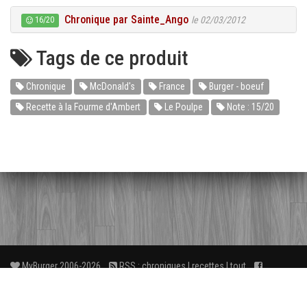
Chronique par Sainte_Ango
le 02/03/2012
16/20
Tags de ce produit
Chronique
McDonald's
France
Burger - boeuf
Recette à la Fourme d'Ambert
Le Poulpe
Note : 15/20
MyBurger 2006-2026
RSS :
chroniques
|
recettes
|
tout
Facebook
3
FAQ
À propos
Liens
Contact
wé