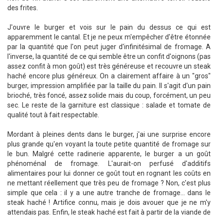
des frites.
J'ouvre le burger et vois sur le pain du dessus ce qui est
apparemment le cantal. Et je ne peux m'empêcher d'être étonnée
par la quantité que l'on peut juger d'infinitésimal de fromage. A
l'inverse, la quantité de ce qui semble être un confit d'oignons (pas
assez confit à mon goût) est très généreuse et recouvre un steak
haché encore plus généreux. On a clairement affaire à un "gros"
burger, impression amplifiée par la taille du pain. Il s'agit d'un pain
brioché, très foncé, assez solide mais du coup, forcément, un peu
sec. Le reste de la garniture est classique : salade et tomate de
qualité tout à fait respectable.
Mordant à pleines dents dans le burger, j'ai une surprise encore
plus grande qu'en voyant la toute petite quantité de fromage sur
le bun. Malgré cette radinerie apparente, le burger a un goût
phénoménal de fromage. L'aurait-on perfusé d'additifs
alimentaires pour lui donner ce goût tout en rognant les coûts en
ne mettant réellement que très peu de fromage ? Non, c'est plus
simple que cela : il y a une autre tranche de fromage... dans le
steak haché ! Artifice connu, mais je dois avouer que je ne m'y
attendais pas. Enfin, le steak haché est fait à partir de la viande de