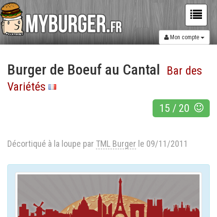
Mon compte
Burger de Boeuf au Cantal
Bar des
Variétés
15
/
20
Décortiqué à la loupe par
TML Burger
le 09/11/2011