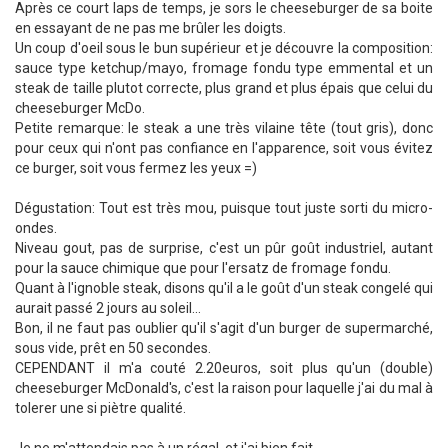
Après ce court laps de temps, je sors le cheeseburger de sa boite
en essayant de ne pas me brûler les doigts.
Un coup d'oeil sous le bun supérieur et je découvre la composition:
sauce type ketchup/mayo, fromage fondu type emmental et un
steak de taille plutot correcte, plus grand et plus épais que celui du
cheeseburger McDo.
Petite remarque: le steak a une très vilaine tête (tout gris), donc
pour ceux qui n'ont pas confiance en l'apparence, soit vous évitez
ce burger, soit vous fermez les yeux =)
Dégustation: Tout est très mou, puisque tout juste sorti du micro-
ondes.
Niveau gout, pas de surprise, c'est un pûr goût industriel, autant
pour la sauce chimique que pour l'ersatz de fromage fondu.
Quant à l'ignoble steak, disons qu'il a le goût d'un steak congelé qui
aurait passé 2 jours au soleil...
Bon, il ne faut pas oublier qu'il s'agit d'un burger de supermarché,
sous vide, prêt en 50 secondes.
CEPENDANT il m'a couté 2.20euros, soit plus qu'un (double)
cheeseburger McDonald's, c'est la raison pour laquelle j'ai du mal à
tolerer une si piètre qualité.