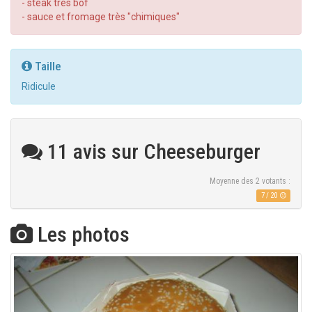
- steak très bof
- sauce et fromage très "chimiques"
Taille
Ridicule
11 avis sur Cheeseburger
Moyenne des
2
votants :
7
/
20
Les photos