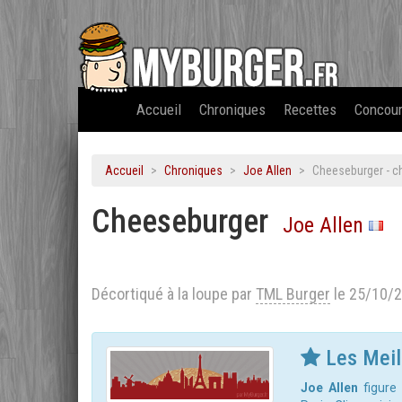
Accueil
Chroniques
Recettes
Concou
Accueil
Chroniques
Joe Allen
Cheeseburger - c
Cheeseburger
Joe Allen
Décortiqué à la loupe par
TML Burger
le 25/10/
Les Meill
Joe Allen
figure 