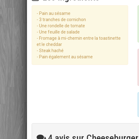
- Pain au sésame
- 3 tranches de cornichon
- Une rondelle de tomate
- Une feuille de salade
- Fromage à mi-chemin entre la toastinette
et le cheddar
- Steak haché
- Pain également au sésame
4 avis sur Cheeseburger