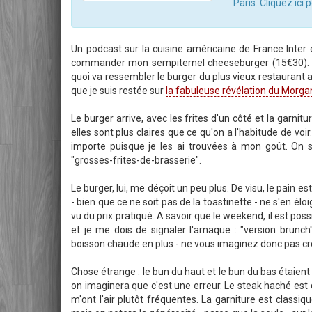
Paris. Cliquez ici 
Un podcast sur la cuisine américaine de France Inter 
commander mon sempiternel cheeseburger (15€30). A l
quoi va ressembler le burger du plus vieux restaurant a
que je suis restée sur
la fabuleuse révélation du Morgan
Le burger arrive, avec les frites d'un côté et la garnitur
elles sont plus claires que ce qu'on a l'habitude de vo
importe puisque je les ai trouvées à mon goût. On
"grosses-frites-de-brasserie".
Le burger, lui, me déçoit un peu plus. De visu, le pain 
- bien que ce ne soit pas de la toastinette - ne s'en élo
vu du prix pratiqué. A savoir que le weekend, il est pos
et je me dois de signaler l'arnaque : "version brunc
boisson chaude en plus - ne vous imaginez donc pas 
Chose étrange : le bun du haut et le bun du bas étaie
on imaginera que c'est une erreur. Le steak haché est 
m'ont l'air plutôt fréquentes. La garniture est classiq