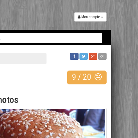
Mon compte
9
/
20
hotos