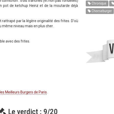
e cornichon : trois tranches (et non pas rondelles)
Chronique
 un pot de ketchup Heinz et de la moutarde déjà
Cheeseburger
attrapé par la légère originalité des frites. D'où
u même niveau mais en plus cher.
ble avec des frites.
des Meilleurs Burgers de Paris
.
Le verdict : 9/20