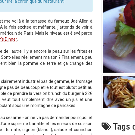
pour lire la chronique du restaurant!
et me voilà à la terrasse du fameux Joe Allen à
a fois excitée et méfiante, j'attends de voir à
méricain de Paris. Mais le niveau est élevé parce
's Dinner
.
e de l'autre. Il y a encore la peau sur les frites et
ir. Sont-elles réellement maison ? Finalement, peu
 sent bien la pomme de terre et ça change des
est clairement industriel bas de gamme, le fromage
igne pas de beaucoup et le tout est plutôt petit au
sible de prendre la version brunch du burger à 22€
h" veut tout simplement dire avec un jus et une
croulant sous une montagne de pancakes.
nt au sésame - on ne va pas demander pourquoi et
Tags d
d'une suprême banalité et les erreurs de cuisson
ue : tomate, oignon (blanc !), salade et cornichon