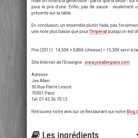
mais on notera la générosité - parce que la seule - sur l
pour le prix d'une. Enfin, pas de sauce - seulement
présents sur la table.
En conclusion, un ensemble plutôt fade, pas forcément r
une note plus basse que pour
l'Impérial
puisqu'on est d
Prix (2011) : 14,50€ + 0,80€ (cheese) = 15,30€ servi à ta
Site Internet de l'Enseigne :
www.joeallenparis.com
Adresse :
Joe Allen
30 Rue Pierre Lescot
75001 Paris
Tel: 01 42 36 70 13
Retrouvez notre avis sur ce Restaurant sur notre
Blog 
Les ingrédients