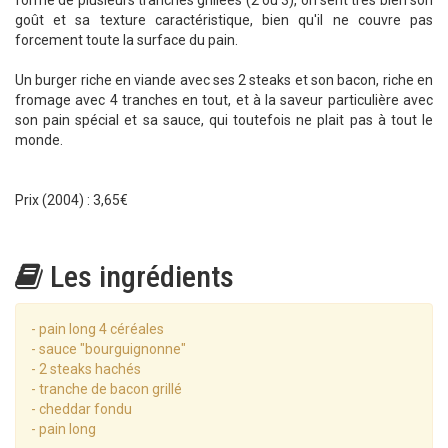
forme de plusieurs tranches grillées (2 ou 3), on sent très bien son
goût et sa texture caractéristique, bien qu'il ne couvre pas
forcement toute la surface du pain.
Un burger riche en viande avec ses 2 steaks et son bacon, riche en
fromage avec 4 tranches en tout, et à la saveur particulière avec
son pain spécial et sa sauce, qui toutefois ne plait pas à tout le
monde.
Prix (2004) : 3,65€
Les ingrédients
- pain long 4 céréales
- sauce "bourguignonne"
- 2 steaks hachés
- tranche de bacon grillé
- cheddar fondu
- pain long