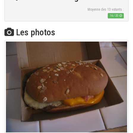
Moyenne des
13
votants :
16
/
20
Les photos